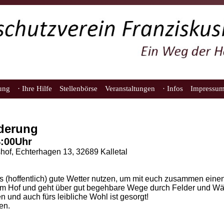
lung
· Ihre Hilfe
Stellenbörse
Veranstaltungen
· Infos
Impressu
nderung
4:00Uhr
shof, Echterhagen 13, 32689 Kalletal
das (hoffentlich) gute Wetter nutzen, um mit euch zusammen ei
dem Hof und geht über gut begehbare Wege durch Felder und Wä
 und auch fürs leibliche Wohl ist gesorgt!
en.