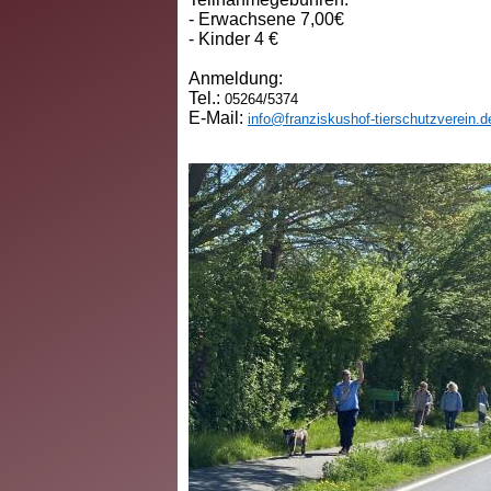
- Erwachsene 7,00€
- Kinder 4 €
Anmeldung:
Tel.:
05264/5374
E-Mail:
info@franziskushof-tierschutzverein.d