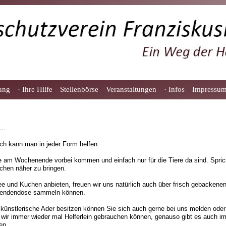
lung
· Ihre Hilfe
Stellenbörse
Veranstaltungen
· Infos
Impressu
..
lich kann man in jeder Form helfen.
 am Wochenende vorbei kommen und einfach nur für die Tiere da sind. Sprich
hen näher zu bringen.
ee und Kuchen anbieten, freuen wir uns natürlich auch über frisch gebacken
Spendendose sammeln können.
n künstlerische Ader besitzen können Sie sich auch gerne bei uns melden ode
n wir immer wieder mal Helferlein gebrauchen können, genauso gibt es auch imm
en.