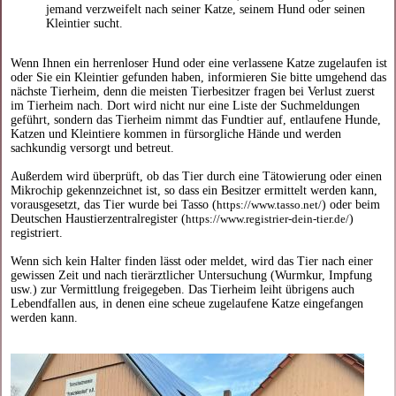
jemand verzweifelt nach seiner Katze, seinem Hund oder seinen
Kleintier sucht.
Wenn Ihnen ein herrenloser Hund oder eine verlassene Katze zugelaufen ist
oder Sie ein Kleintier gefunden haben, informieren Sie bitte umgehend das
nächste Tierheim, denn die meisten Tierbesitzer fragen bei Verlust zuerst
im Tierheim nach. Dort wird nicht nur eine Liste der Suchmeldungen
geführt, sondern das Tierheim nimmt das Fundtier auf, entlaufene Hunde,
Katzen und Kleintiere kommen in fürsorgliche Hände und werden
sachkundig versorgt und betreut.
Außerdem wird überprüft, ob das Tier durch eine Tätowierung oder einen
Mikrochip gekennzeichnet ist, so dass ein Besitzer ermittelt werden kann,
vorausgesetzt, das Tier wurde bei Tasso (
https://www.tasso.net/
) oder beim
Deutschen Haustierzentralregister (
https://www.registrier-dein-tier.de/
)
registriert.
Wenn sich kein Halter finden lässt oder meldet, wird das Tier nach einer
gewissen Zeit und nach tierärztlicher Untersuchung (Wurmkur, Impfung
usw.) zur Vermittlung freigegeben. Das Tierheim leiht übrigens auch
Lebendfallen aus, in denen eine scheue zugelaufene Katze eingefangen
werden kann.