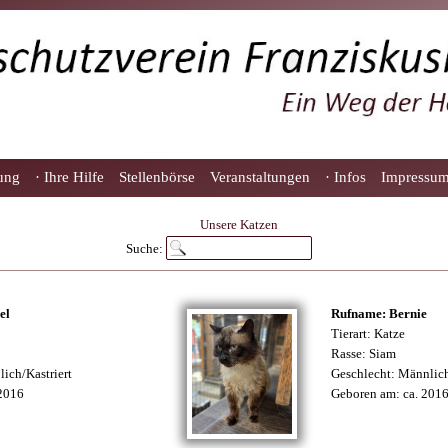
lung
· Ihre Hilfe
Stellenbörse
Veranstaltungen
· Infos
Impressu
Unsere Katzen
Suche:
el
Rufname: Bernie
Tierart: Katze
Rasse: Siam
lich/Kastriert
Geschlecht: Männlich
 2016
Geboren am: ca. 201