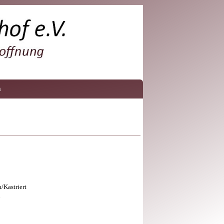
m
/Kastriert
6